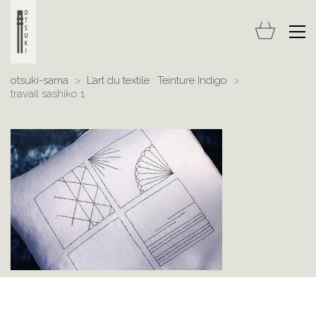
otsuki-sama
>
L’art du textile : Teinture Indigo
>
travail sashiko 1