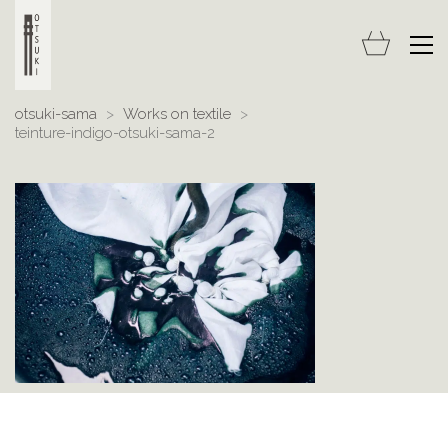
otsuki-sama
>
Works on textile
>
teinture-indigo-otsuki-sama-2